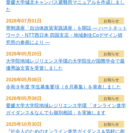
愛媛大学城北キャンパス避難所マニュアルを作成しまし
た
2026年07月01日
お知らせ
寄附講座「自治体政策実践講座」を開設 ― ハートネット
ワーク・NTT西日本 四国支店・地域創生Coデザイン研
究所の参画により ―
2026年05月20日
お知らせ
大学院地域レジリエンス学環の大学院生が国際学会で最
優秀論文賞を受賞しました
2026年05月08日
お知らせ
令和９年度 学生募集要項（８月募集）を発表しました
2026年05月08日
お知らせ
愛媛大学大学院地域レジリエンス学環 「オンライン進学
ガイダンス＆なんでも個別相談」を実施します
2025年10月30日
お知らせ
『社会人のためのオンライン進学ガイダンス＆気軽に相