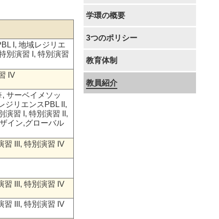
学環の概要
3つのポリシー
L I, 地域レジリエ
 特別演習 I, 特別演習
教育体制
習 IV
教員紹介
, サーベイメソッ
ジリエンスPBL II,
習 I, 特別演習 II,
間デザイン,グローバル
III, 特別演習 IV
III, 特別演習 IV
III, 特別演習 IV