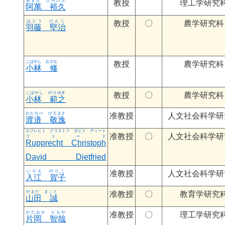
教授
理工学研究
阿萬 裕久
教授
〇
農学研究科
羽藤 堅治
教授
農学研究科
小林 修
さがみ たけひと
教授
〇
農学研究科
小林 範之
いまむら たけし
准教授
人文社会科学研
渡邉 敬逸
准教授
〇
人文社会科学研
Rupprecht Christoph
さとう のりお
David Dietfried
准教授
人文社会科学研
入江 賀子
すやま けいこ
准教授
〇
教育学研究
山田 誠
准教授
〇
理工学研究
片岡 智哉