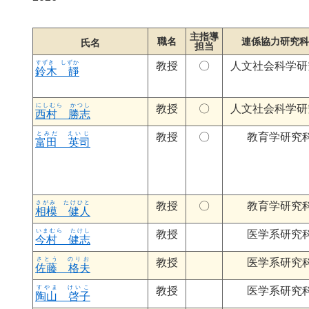
主指導
職名
連係協力研究科
氏名
担当
教授
〇
人文社会科学研
鈴木 靜
教授
〇
人文社会科学研
西村 勝志
教授
〇
教育学研究
富田 英司
教授
〇
教育学研究
相模 健人
教授
医学系研究
今村 健志
教授
医学系研究
佐藤 格夫
教授
医学系研究
陶山 啓子