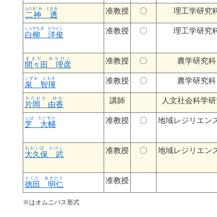
もりわき りょう
准教授
〇
理工学研究
二神 透
准教授
〇
理工学研究
白柳 洋俊
准教授
〇
農学研究科
間々田 理彦
准教授
〇
農学研究科
泉 智揮
まつむら のぶひこ
講師
人文社会科学研
片岡 由香
准教授
〇
地域レジリエン
芝 大輔
准教授
〇
地域レジリエン
大久保 武
ネトラプラカシュ バンダリ
准教授
德田 明仁
※はオムニバス形式