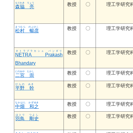
教授
〇
理工学研究
森脇 亮
教授
〇
理工学研究
松村 暢彦
教授
〇
理工学研究
すずき しずか
NETRA Prakash
Bhandary
教授
〇
理工学研究
二宮 崇
教授
〇
理工学研究
平野 幹
にしむら かつし
教授
〇
理工学研究
中畑 和之
とみだ えいじ
教授
〇
理工学研究
羽鳥 剛史